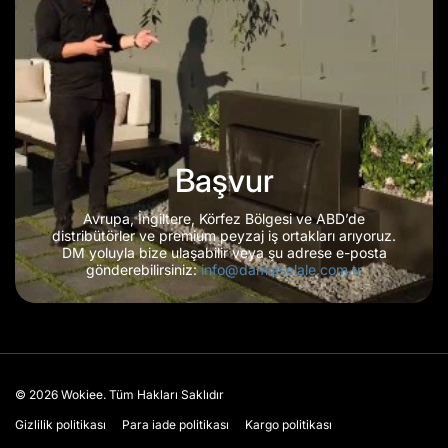
Başvur
Avrupa, İngiltere, Körfez Bölgesi ve ABD’de
distribütörler ve premium peyzaj iş ortakları arıyoruz.
DM yoluyla bize ulaşabilir veya şu adrese e-posta
gönderebilirsiniz:
info@damlaselale.com.tr
© 2026
Wokiee. Tüm Hakları Saklıdır
Gizlilik politikası
Para iade politikası
Kargo politikası