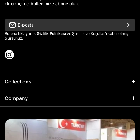
olmak için e-bültenimize abone olun.
E-posta
Butona tıklayarak
Gizlilik Politikası
ve Şartlar ve Koşullar’ı kabul etmiş
olursunuz.
instagramcom/damlawaterfeatures/
Collections
Su Duvarları
Company
Bahçe Su Özellikleri
Ana Sayfa
Heykelsi Su Özellikleri
Hakkımızda
Gölet & Koi Sistemleri
İletişim